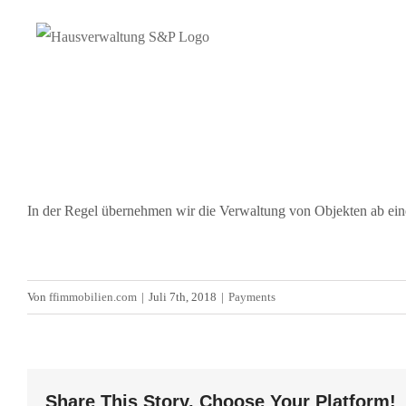
Zum
Inhalt
springen
In der Regel übernehmen wir die Verwaltung von Objekten ab ei
Von
ffimmobilien.com
|
Juli 7th, 2018
|
Payments
Share This Story, Choose Your Platform!