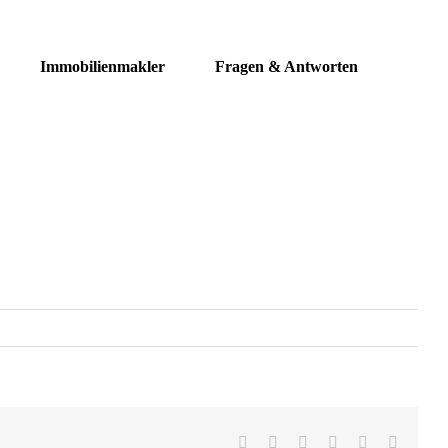
Immobilienmakler
Fragen & Antworten
Facebook
Twitter
LinkedIn
WhatsApp
Pinterest
E-